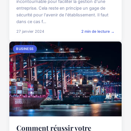
incontournable pour faciliter la gestion d'une
entreprise. Cela reste en principe un gage de
sécurité pour l'avenir de l'établissement. Il faut
dans ce cas f...
27 janvier 2024
2 min de lecture →
BUSINESS
Comment réussir votre