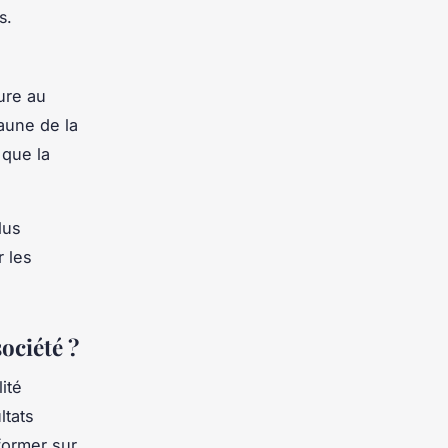
s.
ure au
’aune de la
 que la
lus
r les
ociété ?
ité
ltats
former sur