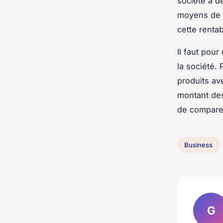
société à d
moyens de p
cette rentab
Il faut pour
la société. 
produits av
montant des
de comparer
Business
G