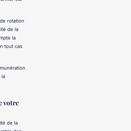
de rotation
ité de la
ompte la
n tout cas
rémunération
 la
e votre
té de la