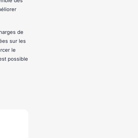
semble des
éliorer
charges de
sées sur les
rcer le
est possible