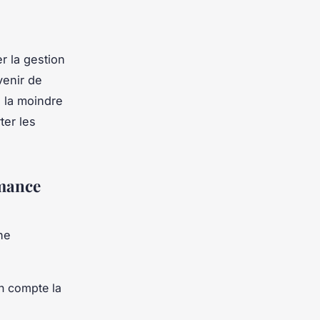
r la gestion
venir de
e la moindre
ter les
rmance
une
n compte la