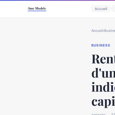
Accueil
Accueil
›
Busin
BUSINESS
Ren
d'un
ind
capi
grégoire — 27