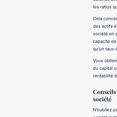
les ratios q
Cela concern
des actifs é
société en p
capacité de
qu’un taux 
Vous obtiend
du capital u
rentabilité 
Conseils
société
N’oubliez p