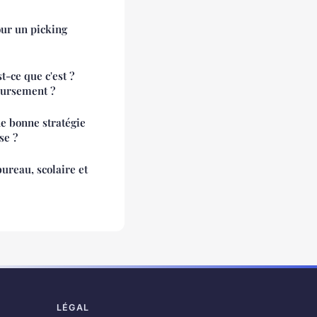
our un picking
t-ce que c'est ?
ursement ?
ne bonne stratégie
se ?
ureau, scolaire et
LÉGAL