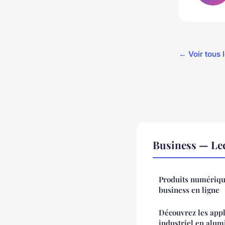
← Voir tous 
Business — Le
Produits numérique
business en ligne
Découvrez les appl
industriel en alum