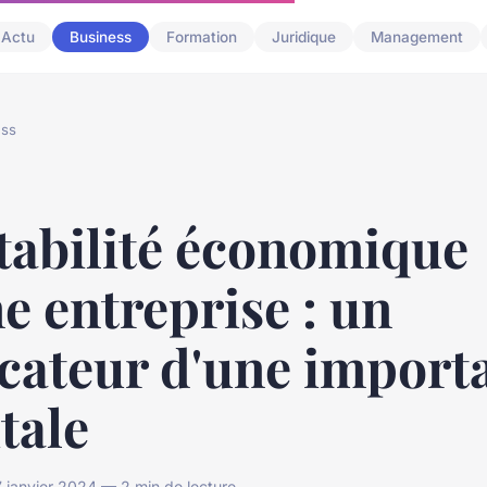
Actu
Business
Formation
Juridique
Management
ess
tabilité économique
e entreprise : un
icateur d'une import
tale
 janvier 2024 — 2 min de lecture