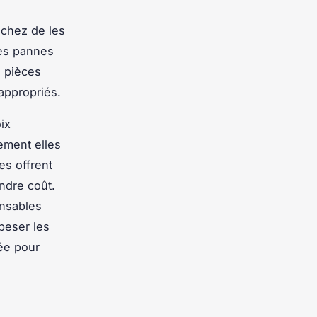
âchez de les
les pannes
s pièces
 appropriés.
ix
ement elles
es offrent
ndre coût.
ensables
 peser les
ée pour