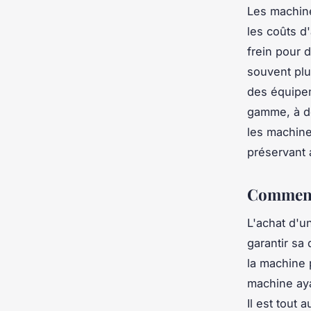
Les machine
les coûts d
frein pour 
souvent plu
des équipe
gamme, à de
les machine
préservant a
Comment 
L'achat d'u
garantir sa 
la machine 
machine aya
Il est tout 