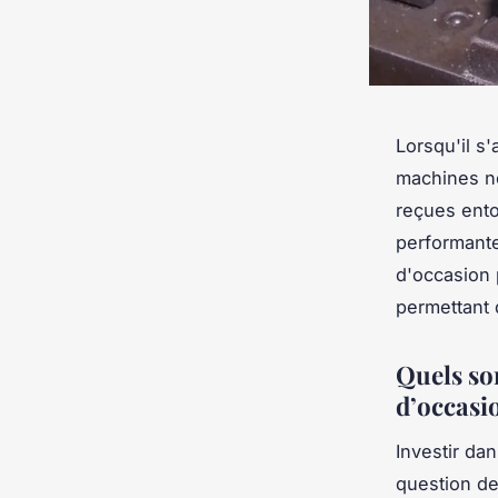
Lorsqu'il s'
machines ne
reçues ento
performant
d'occasion 
permettant 
Quels so
d’occasi
Investir da
question de