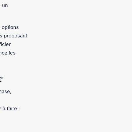
s un
s options
rs proposant
icier
hez les
?
hase,
à faire :