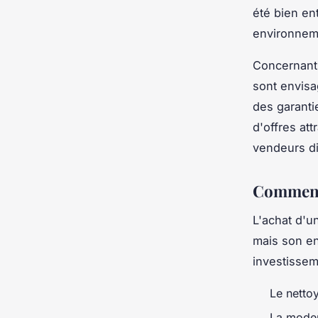
été bien en
environnem
Concernant 
sont envisa
des garanti
d'offres at
vendeurs di
Comment 
L'achat d'u
mais son en
investisseme
Le netto
La moder