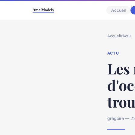
Accueil
Accueil
›
Actu
ACTU
Les
d'o
trou
grégoire — 22