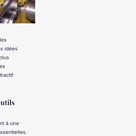
les
es idées
plus
es
ractif
utils
nt à une
ssentielles.