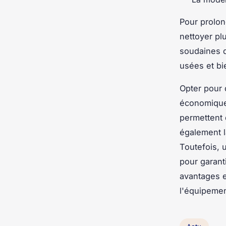
Pour prolon
nettoyer pl
soudaines q
usées et bi
Opter pour 
économique 
permettent d
également l
Toutefois, 
pour garanti
avantages e
l'équipemen