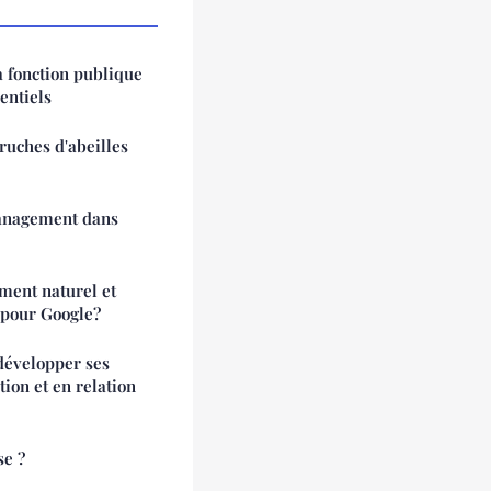
a fonction publique
sentiels
ruches d'abeilles
management dans
ment naturel et
b pour Google?
développer ses
on et en relation
se ?