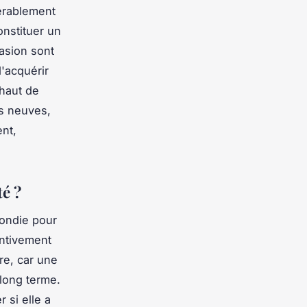
dérablement
onstituer un
asion sont
'acquérir
haut de
es neuves,
ent,
té ?
fondie pour
tentivement
re, car une
 long terme.
r si elle a