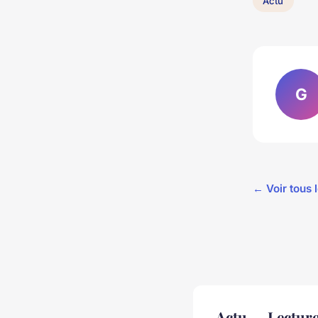
Actu
G
← Voir tous l
Actu — Lectur